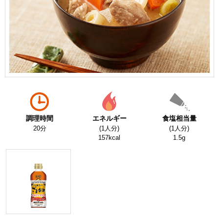
調理時間
エネルギー
食塩相当量
20分
(1人分)
(1人分)
157kcal
1.5g