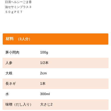
日清ヘルシーごま香
油セサミンプラス３
５０ｇＰＥＴ
材料
（3人分）
豚小間肉 100g
人参 1/2本
大根 2cm
長ネギ 1本
水 300ml
味噌（だし入り） 大さじ2