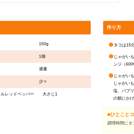
作り方
 150g
❶
タコは15
も 1個
❷
じゃがい
ンジ（60
 適量
❸
じゃがい
ウダー 少々
じゃがい
塩、パプリ
オイルレッドペッパー 大さじ1
の順にか
■ひとこと
調理時間にタ