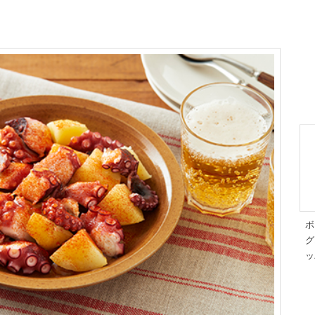
ボ
グ
ッ