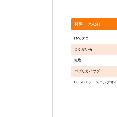
材料
（2人分）
ゆでタコ
じゃがい
粗塩
パプリカパ
BOSCO シーズニング