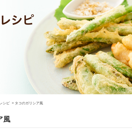
レシピ
タコのガリシア風
ア風