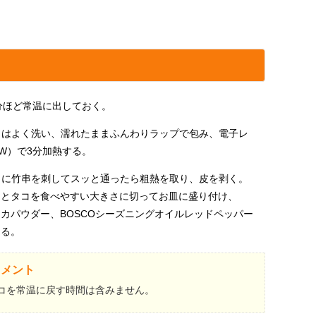
分ほど常温に出しておく。
もはよく洗い、濡れたままふんわりラップで包み、電子レ
0W）で3分加熱する。
もに竹串を刺してスッと通ったら粗熱を取り、皮を剥く。
もとタコを食べやすい大きさに切ってお皿に盛り付け、
カパウダー、BOSCOシーズニングオイルレッドペッパー
ける。
コメント
コを常温に戻す時間は含みません。