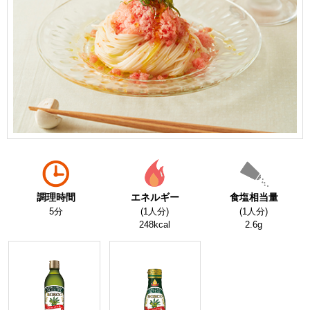
調理時間
エネルギー
食塩相当量
5分
(1人分)
(1人分)
248kcal
2.6g