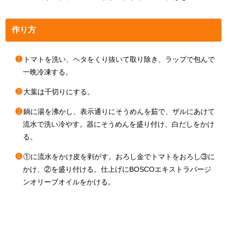
作り方
❶
トマトを洗い、ヘタをくり抜いて取り除き、ラップで包んで
一晩冷凍する。
❷
大葉は千切りにする。
❸
鍋に湯を沸かし、表示通りにそうめんを茹で、ザルにあけて
流水で洗い冷やす。器にそうめんを盛り付け、白だしをかけ
る。
❹
①に流水をかけ皮を剥がす。おろし金でトマトをおろし③に
かけ、②を盛り付ける。仕上げにBOSCOエキストラバージ
ンオリーブオイルをかける。