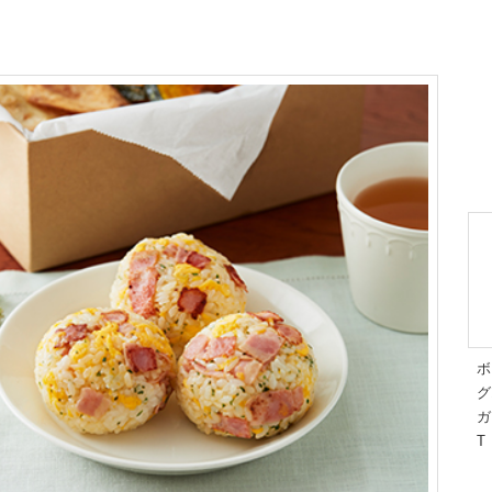
ボ
グ
ガ
T