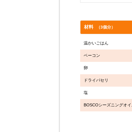
材料
（3個分）
温かいごは
ベーコ
卵
ドライパ
塩 小
BOSCOシーズニングオ