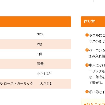
作り方
ん 320g
❶
ボウルにご
ック小さじ
ン 2枚
❷
ベーコンを
 1個
まみ入れ
セリ 適量
❸
中火にかけ
ーリック
さじ1/4
せ、卵液
て混ぜる
イル ローストガーリック 大さじ1
❹
①に③と
■ひとこと