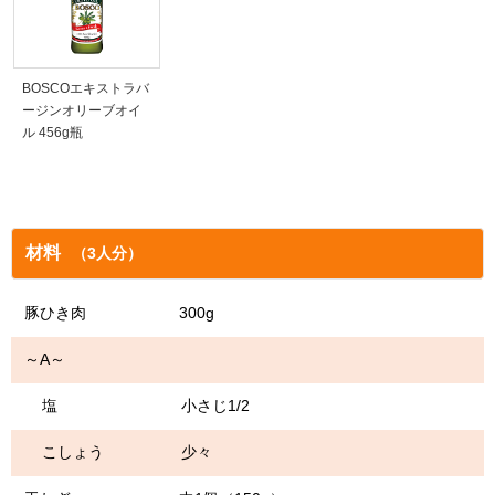
BOSCOエキストラバ
ージンオリーブオイ
ル 456g瓶
材料
（3人分）
豚ひき肉 300g
～A～
塩 小さじ1/2
こしょう 少々