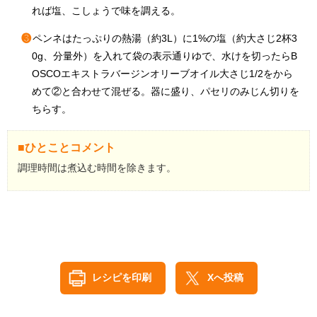
れば塩、こしょうで味を調える。
❸
ペンネはたっぷりの熱湯（約3L）に1%の塩（約大さじ2杯3
0g、分量外）を入れて袋の表示通りゆで、水けを切ったらB
OSCOエキストラバージンオリーブオイル大さじ1/2をから
めて②と合わせて混ぜる。器に盛り、パセリのみじん切りを
ちらす。
■ひとことコメント
調理時間は煮込む時間を除きます。
レシピを印刷
Xへ投稿