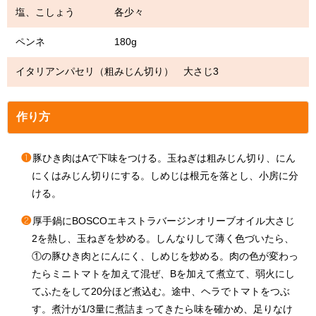
塩、こしょう 各少々
ペンネ 180g
イタリアンパセリ（粗みじん切り） 大さじ3
作り方
❶
豚ひき肉はAで下味をつける。玉ねぎは粗みじん切り、にん
にくはみじん切りにする。しめじは根元を落とし、小房に分
ける。
❷
厚手鍋にBOSCOエキストラバージンオリーブオイル大さじ
2を熱し、玉ねぎを炒める。しんなりして薄く色づいたら、
①の豚ひき肉とにんにく、しめじを炒める。肉の色が変わっ
たらミニトマトを加えて混ぜ、Bを加えて煮立て、弱火にし
てふたをして20分ほど煮込む。途中、ヘラでトマトをつぶ
す。煮汁が1/3量に煮詰まってきたら味を確かめ、足りなけ