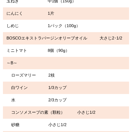
玉ねぎ 中1個（150g）
にんにく 1片
しめじ 1パック（100g）
BOSCOエキストラバージンオリーブオイル 大さじ2･1/2
ミニトマト 8個（90g）
～B～
ローズマリー 2枝
白ワイン 1/3カップ
水 2/3カップ
コンソメスープの素（顆粒） 小さじ1/2
砂糖 小さじ1/2