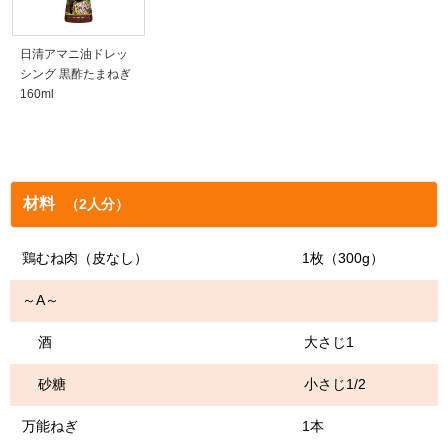
日清アマニ油ドレッ
シング 黒酢たまねぎ
160ml
材料
（2人分）
鶏むね肉（皮なし） 1枚（300g）
～A～
酒 大さじ1
砂糖 小さじ1/2
万能ねぎ 1本