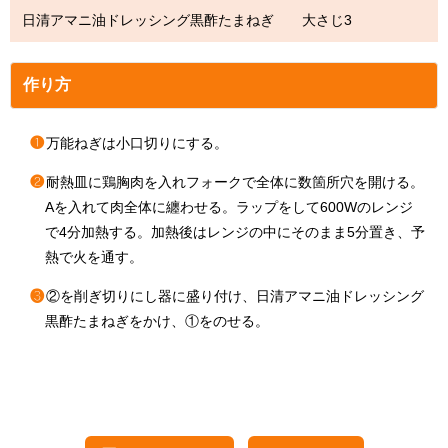
日清アマニ油ドレッシング黒酢たまねぎ 大さじ3
作り方
❶
万能ねぎは小口切りにする。
❷
耐熱皿に鶏胸肉を入れフォークで全体に数箇所穴を開ける。
Aを入れて肉全体に纏わせる。ラップをして600Wのレンジ
で4分加熱する。加熱後はレンジの中にそのまま5分置き、予
熱で火を通す。
❸
②を削ぎ切りにし器に盛り付け、日清アマニ油ドレッシング
黒酢たまねぎをかけ、①をのせる。