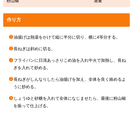
粉山椒 適量
作り方
❶
油揚げは熱湯をかけて縦に半分に切り、横に4等分する。
❷
長ねぎは斜めに切る。
❸
フライパンに日清あっさりこめ油を入れ中火で加熱し、長ね
ぎを入れて炒める。
❹
長ねぎがしんなりしたら油揚げを加え、全体を良く絡めるよ
うに炒める。
❺
しょうゆと砂糖を入れて全体になじませたら、最後に粉山椒
を振って仕上げる。