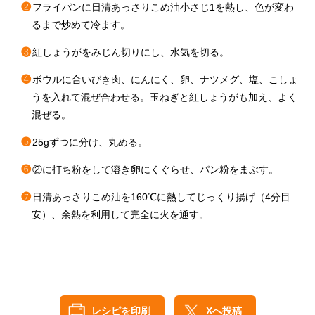
❷
フライパンに日清あっさりこめ油小さじ1を熱し、色が変わ
るまで炒めて冷ます。
❸
紅しょうがをみじん切りにし、水気を切る。
❹
ボウルに合いびき肉、にんにく、卵、ナツメグ、塩、こしょ
うを入れて混ぜ合わせる。玉ねぎと紅しょうがも加え、よく
混ぜる。
❺
25gずつに分け、丸める。
❻
②に打ち粉をして溶き卵にくぐらせ、パン粉をまぶす。
❼
日清あっさりこめ油を160℃に熱してじっくり揚げ（4分目
安）、余熱を利用して完全に火を通す。
レシピを印刷
Xへ投稿