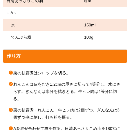
日清あっさりこめ油 適量
～A～
水 150ml
てんぷら粉 100g
作り方
❶
栗の甘露煮はシロップを切る。
❷
れんこんは皮をむき1.2cmの厚さに切って4等分し、水にさ
らす。ぎんなんは水分を拭きとる。牛ヒレ肉は4等分に切
る。
❸
栗の甘露煮・れんこん・牛ヒレ肉は2個ずつ、ぎんなんは3
個ずつ串に刺し、打ち粉を振る。
❹
Aを混ぜ合わせて衣を作る。日清あっさりこめ油を180℃に