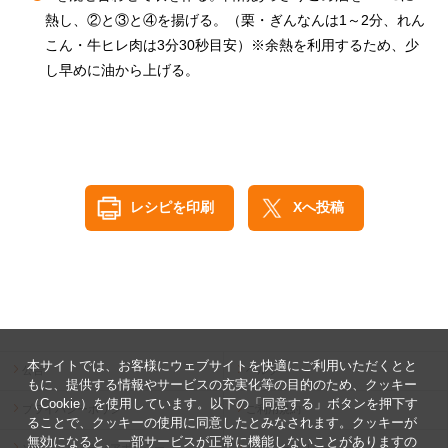
熱し、②と③と④を揚げる。（栗・ぎんなんは1～2分、れん
こん・牛ヒレ肉は3分30秒目安）※余熱を利用するため、少
し早めに油から上げる。
レシピを印刷
Xへ投稿
本サイトでは、お客様にウェブサイトを快適にご利用いただくとと
公告
ヘルプ
もに、提供する情報やサービスの充実化等の目的のため、クッキー
（Cookie）を使用しています。以下の「同意する」ボタンを押下す
プライバシーポリシー
ご利用規約
ることで、クッキーの使用に同意したとみなされます。クッキーが
無効になると、一部サービスが正常に機能しないことがありますの