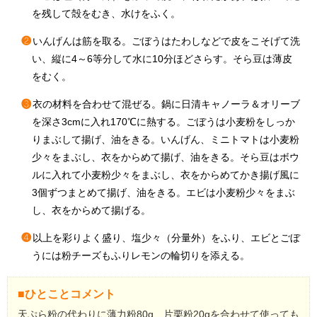
を残して殻をむき、水けをふく。
❷
いんげんは筋を取る。ごぼうはたわしなどで皮をこそげて洗
い、縦に4～6等分して水に10分ほどさらす。そら豆は薄皮
をむく。
❸
衣の材料を合わせて混ぜる。鍋に日清キャノーラ＆オリーブ
を深さ3cmに入れ170℃に熱する。ごぼうは小麦粉をしっか
りまぶして揚げ、油をきる。いんげん、ミニトマトは小麦粉
少々をまぶし、衣をからめて揚げ、油をきる。そら豆はボウ
ルに入れて小麦粉少々をまぶし、衣をからめてかき揚げ風に
3個ずつまとめて揚げ、油をきる。エビは小麦粉少々をまぶ
し、衣をからめて揚げる。
❹
以上を彩りよく盛り、塩少々（分量外）をふり、エビとごぼ
うには粉チーズもふりレモンの輪切りを添える。
■ひとことコメント
天ぷら粉の代わりに薄力粉80g、片栗粉20gを合わせて使っても