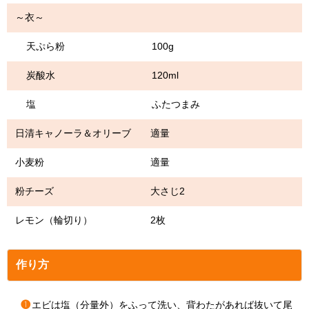
～衣～
天ぷら粉 100g
炭酸水 120ml
塩 ふたつまみ
日清キャノーラ＆オリーブ 適量
小麦粉 適量
粉チーズ 大さじ2
レモン（輪切り） 2枚
作り方
❶
エビは塩（分量外）をふって洗い、背わたがあれば抜いて尾