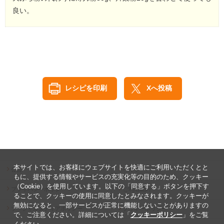
良い。
レシピを印刷
Xへ投稿
本サイトでは、お客様にウェブサイトを快適にご利用いただくとと
公告
ヘルプ
もに、提供する情報やサービスの充実化等の目的のため、クッキー
（Cookie）を使用しています。以下の「同意する」ボタンを押下す
プライバシーポリシー
ご利用規約
ることで、クッキーの使用に同意したとみなされます。クッキーが
無効になると、一部サービスが正常に機能しないことがありますの
ソーシャルメディアポリシー
クッキーポリシー
で、ご注意ください。詳細については「
クッキーポリシー
」をご覧