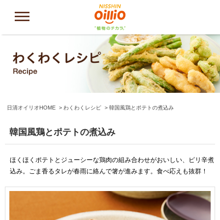
日清オイリオHOME
わくわくレシピ
韓国風鶏とポテトの煮込み
韓国風鶏とポテトの煮込み
ほくほくポテトとジューシーな鶏肉の組み合わせがおいしい、ピリ辛煮
込み。ごま香るタレが春雨に絡んで箸が進みます。食べ応えも抜群！