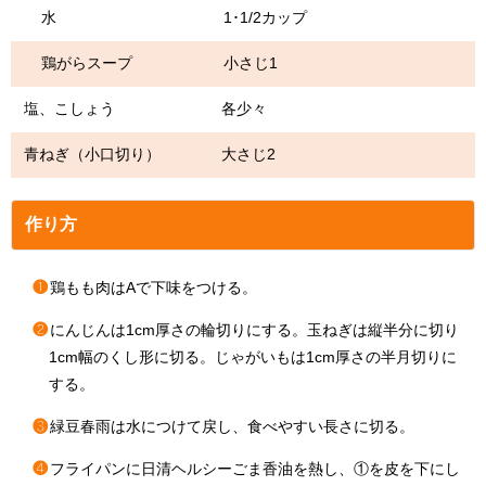
水 1･1/2カップ
鶏がらスープ 小さじ1
塩、こしょう 各少々
青ねぎ（小口切り） 大さじ2
作り方
❶
鶏もも肉はAで下味をつける。
❷
にんじんは1cm厚さの輪切りにする。玉ねぎは縦半分に切り
1cm幅のくし形に切る。じゃがいもは1cm厚さの半月切りに
する。
❸
緑豆春雨は水につけて戻し、食べやすい長さに切る。
❹
フライパンに日清ヘルシーごま香油を熱し、①を皮を下にし