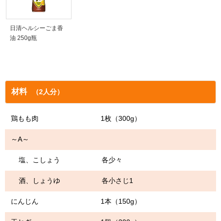
日清ヘルシーごま香
油 250g瓶
材料
（2人分）
鶏もも肉 1枚（300g）
～A～
塩、こしょう 各少々
酒、しょうゆ 各小さじ1
にんじん 1本（150g）