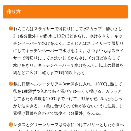
作り方
❶
れんこんはスライサーで薄切りにして水2カップ、酢小さじ
2（各分量外）の酢水に10分ほどさらし、水けをきり、キッ
チンペーパーで水けをふく。にんじんはスライサーで薄切り
にしてキッチンペーパーで水けをふく。さつまいもはスライ
サーで薄切りにして水洗いしてから水に10分ほどさらして、
水けをきり、キッチンペーパーで水けをふく。以上の野菜を
網などに広げ、乾くまで1時間以上おく。
❷
鍋に日清ヘルシークリアを3cm深さに入れ、130℃に熱して
①を1種類ずつ入れて時々混ぜてゆっくり揚げる。カラッと
してきたら温度を170℃まで上げて、野菜が色づいたらしっ
かり油をきる。（急に色づくので焦がさないように注意。）
素揚げ野菜を合わせて塩少々（分量外）をふる。
❸
レタスとグリーンリーフは冷水につけてパリッとしたら食べ