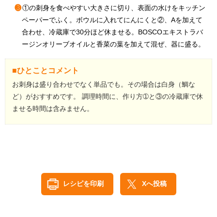
❸
①の刺身を食べやすい大きさに切り、表面の水けをキッチン
ペーパーでふく。ボウルに入れてにんにくと②、Aを加えて
合わせ、冷蔵庫で30分ほど休ませる。BOSCOエキストラバ
ージンオリーブオイルと香菜の葉を加えて混ぜ、器に盛る。
■ひとことコメント
お刺身は盛り合わせでなく単品でも。その場合は白身（鯛な
ど）がおすすめです。 調理時間に、作り方➀と③の冷蔵庫で休
ませる時間は含みません。
レシピを印刷
Xへ投稿