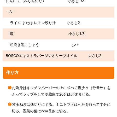
にんにく（みじん切り） 小さじ1/2
～A～
ライム または レモン絞り汁 小さじ2
塩 小さじ1/3
粗挽き黒こしょう 少々
BOSCOエキストラバージンオリーブオイル 大さじ2
作り方
❶
お刺身はキッチンペーパーの上に並べて塩少々（分量外）を
ふってラップをして冷蔵庫で20分ほど休ませる。
❷
紫玉ねぎは薄切りにする。ミニトマトはへたを取って半分に
切る。香菜の葉は2cm長さに切る。