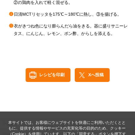
②の鶏肉を入れて軽く混ぜる。
❹
日清MCTリセッタを175℃～180℃に熱し、③を揚げる。
❺
衣がきつね色になり膨らんだら油をきる。器に盛りサニーレ
タス、にんじん、レモン、ポン酢、からしを添える。
レシピを印刷
Xへ投稿
本サイトでは、お客様にウェブサイトを快適にご利用いただくとと
公告
ヘルプ
もに、提供する情報やサービスの充実化等の目的のため、クッキー
（Cookie）を使用しています。以下の「同意する」ボタンを押下す