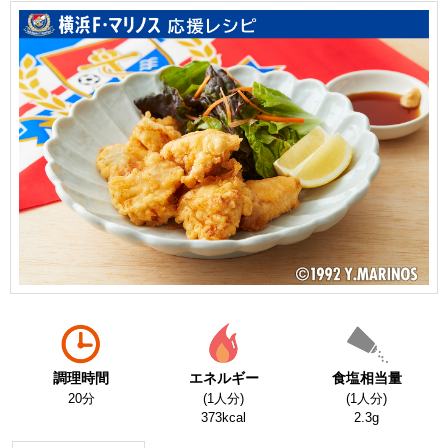
調理時間
エネルギー
食塩相当量
20分
(1人分)
(1人分)
373kcal
2.3g