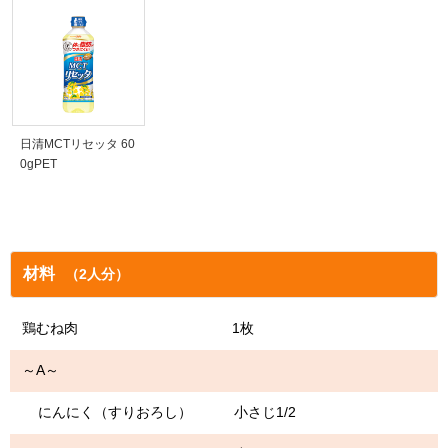
日清MCTリセッタ 60
0gPET
材料
（2人分）
鶏むね肉 1枚
～A～
にんにく（すりおろし） 小さじ1/2