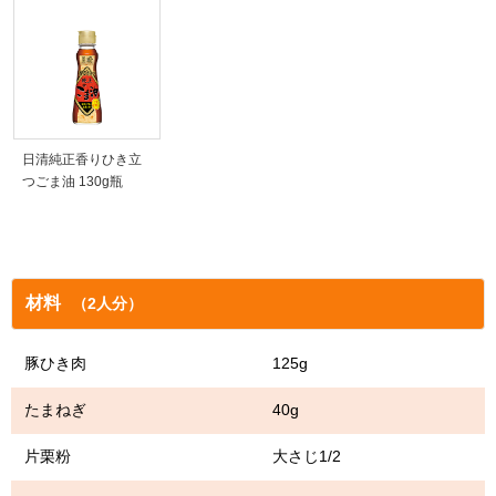
日清純正香りひき立
つごま油 130g瓶
材料
（2人分）
豚ひき肉 125g
たまねぎ 40g
片栗粉 大さじ1/2