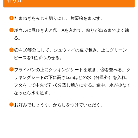
作り方
❶
たまねぎをみじん切りにし、片栗粉をまぶす。
❷
ボウルに豚ひき肉と①、Aを入れて、粘りが出るまでよく練
る。
❸
②を10等分にして、シュウマイの皮で包み、上にグリーン
ピースを1粒ずつのせる。
❹
フライパンの上にクッキングシートを敷き、③を並べる。ク
ッキングシートの下に高さ1cmほどの水（分量外）を入れ、
フタをして中火で7～8分蒸し焼きにする。途中、水が少なく
なったら水を足す。
❺
お好みでしょうゆ、からしをつけていただく。