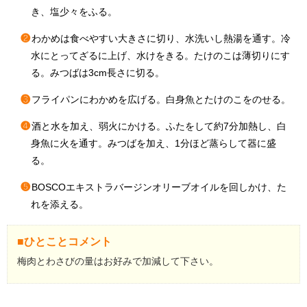
き、塩少々をふる。
❷
わかめは食べやすい大きさに切り、水洗いし熱湯を通す。冷
水にとってざるに上げ、水けをきる。たけのこは薄切りにす
る。みつばは3cm長さに切る。
❸
フライパンにわかめを広げる。白身魚とたけのこをのせる。
❹
酒と水を加え、弱火にかける。ふたをして約7分加熱し、白
身魚に火を通す。みつばを加え、1分ほど蒸らして器に盛
る。
❺
BOSCOエキストラバージンオリーブオイルを回しかけ、た
れを添える。
■ひとことコメント
梅肉とわさびの量はお好みで加減して下さい。