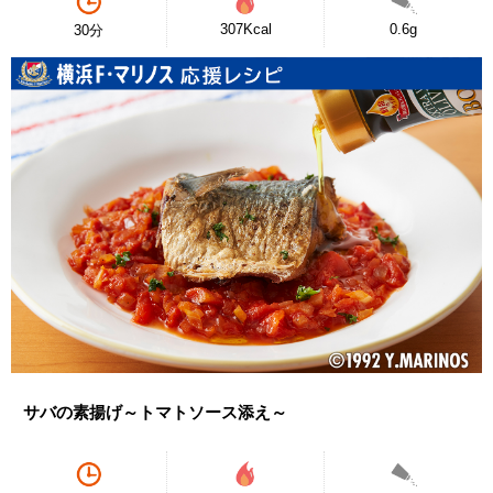
307Kcal
0.6g
30分
サバの素揚げ～トマトソース添え～