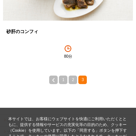
砂肝のコンフィ
80分
1
2
3
本サイトでは、お客様にウェブサイトを快適にご利用いただくとと
公告
ヘルプ
もに、提供する情報やサービスの充実化等の目的のため、クッキー
（Cookie）を使用しています。以下の「同意する」ボタンを押下す
プライバシーポリシー
ご利用規約