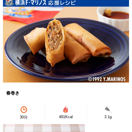
春巻き
491Kcal
3.1g
30分