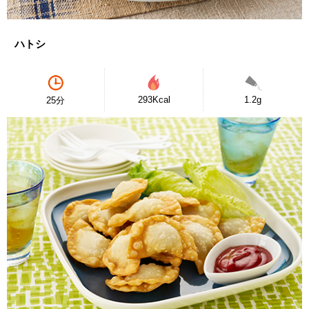
ハトシ
293Kcal
1.2g
25分