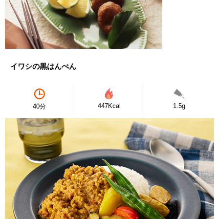
イワシの黒はんぺん
447Kcal
1.5g
40分