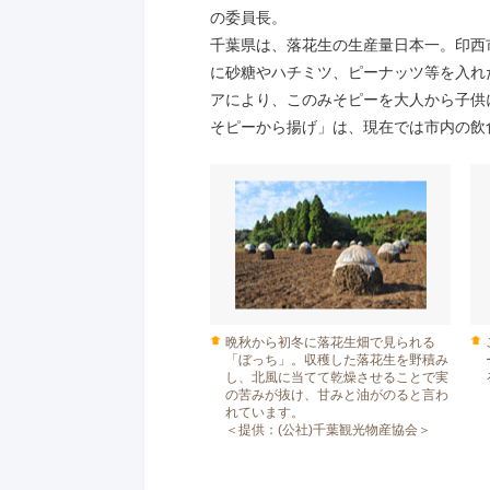
の委員長。
千葉県は、落花生の生産量日本一。印西
に砂糖やハチミツ、ピーナッツ等を入れ
アにより、このみそピーを大人から子供
そピーから揚げ」は、現在では市内の飲
晩秋から初冬に落花生畑で見られる
「ぼっち」。収穫した落花生を野積み
し、北風に当てて乾燥させることで実
の苦みが抜け、甘みと油がのると言わ
れています。
＜提供：(公社)千葉観光物産協会＞