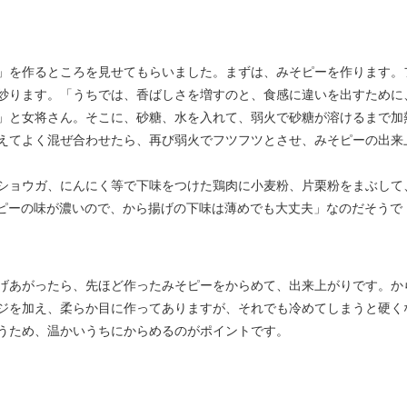
」を作るところを見せてもらいました。まずは、みそピーを作ります。
炒ります。「うちでは、香ばしさを増すのと、食感に違いを出すために
」と女将さん。そこに、砂糖、水を入れて、弱火で砂糖が溶けるまで加
えてよく混ぜ合わせたら、再び弱火でフツフツとさせ、みそピーの出来
ショウガ、にんにく等で下味をつけた鶏肉に小麦粉、片栗粉をまぶして
ピーの味が濃いので、から揚げの下味は薄めでも大丈夫」なのだそうで
げあがったら、先ほど作ったみそピーをからめて、出来上がりです。か
ジを加え、柔らか目に作ってありますが、それでも冷めてしまうと硬く
うため、温かいうちにからめるのがポイントです。