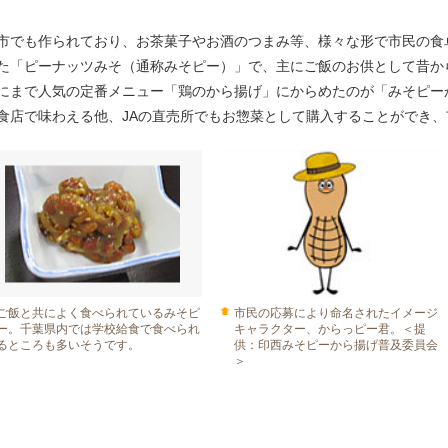
市でも作られており、お茶菓子やお酒のつまみ等、様々な形で市民の食
た「ピーナッツみそ（通称みそピー）」で、主にご飯のお供として昔か
にまで人気の定番メニュー「鶏のから揚げ」にからめたのが「みそピー
食店で味わえる他、JAの直売所でもお惣菜として購入することができ
ご飯と共によく食べられているみそピ
市民の応募により命名されたイメージ
ー。千葉県内では学校給食で食べられ
キャラクター、からっピー君。＜提
るところも多いそうです。
供：印西みそピーから揚げ普及委員会
＞