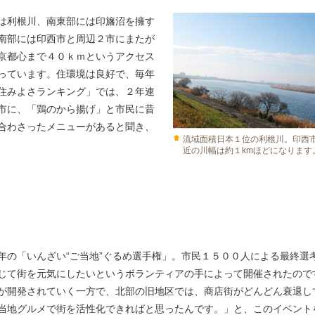
は利根川、南東部には印旛沼を擁す
南部には印西市と周辺２市にまたが
京都心まで４０ｋｍというアクセス
っています。住環境は良好で、毎年
住みよさランキング」では、２年連
市に、「鶏のから揚げ」と市民に昔
合わさったメニューがあると聞き、
流域面積日本１位の利根川。印西
近の川幅は約１kmほどになります
年の「いんざい“ご当地”ぐるめ選手権」。市民１５００人による最終選
じて街を元気にしたいというボランティアの手によって開催されたので
が開発されていく一方で、北部の旧地区では、商店街がどんどん衰退し
当地グルメで街を活性化できればと思ったんです。」と、このイベント