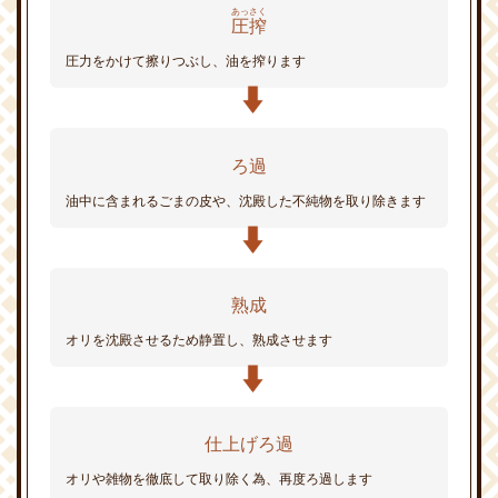
あっさく
圧搾
ご
ま
圧力をかけて擦りつぶし、油を搾ります
油
の
豆
知
識
ろ過
油中に含まれるごまの皮や、沈殿した不純物を取り除きます
熟成
オリを沈殿させるため静置し、熟成させます
仕上げろ過
オリや雑物を徹底して取り除く為、再度ろ過します