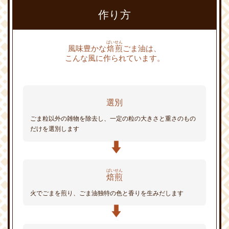
セ
作り方
サ
ミ
ン
プ
ばいせん
風味豊かな
焙煎
ごま油は、
ラ
こんな風に作られています。
ス
ご
ま
選別
香
る
ごま粒以外の雑物を除去し、一定の粒の大きさと重さのもの
レ
だけを選別します
シ
ピ
ご
ばいせん
ま
焙煎
油
の
火でごまを煎り、ごま油独特の色と香りを生みだします
健
康
性