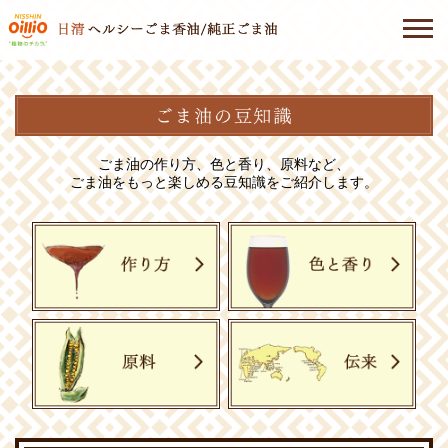
TOP
ペ
ー
ジ
ごま油の作り方、色と香り、原料など、
商
ごま油をもっと楽しめる豆知識をご紹介します。
品
情
報
日
清
ヘ
ル
シ
ー
ご
ま
香
油