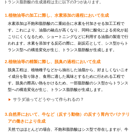
トランス脂肪酸の生成過程は主に以下の3つがあります。
1.植物油等の加工に際し、水素添加の過程において生成
水素添加は不飽和脂肪酸の二重結合に水素を付加させる加工工程で
す。これにより、油脂の融点が高くなり、同時に酸化による劣化が起
こりにくくなるため、ショートニングなどに利用する油脂の製造で行
われます。水素を添加する反応の際に、副反応として、シス型からト
ランス型への構造変化が生じ、トランス脂肪酸が生成します。
2.植物油等の精製に際し、脱臭の過程において生成
脱臭工程は、植物種子などから抽出した油脂から、好ましくないニオ
イ成分を取り除き、食用に適した風味とするために行われる工程で
す。脱臭の際高い熱をかけるため、一部脂肪酸のシス型からトランス
型への構造変化が生じ、トランス脂肪酸が生成します。
サラダ油ってどうやって作られるの？
3.自然界において、牛など（反すう動物）の反すう胃内でバクテリ
アの働きにより生成
天然ではほとんどの場合、不飽和脂肪酸はシス型で存在しますが、牛