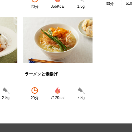
510
30分
356Kcal
1.5g
20分
ラーメンと素揚げ
2.8g
712Kcal
7.8g
20分