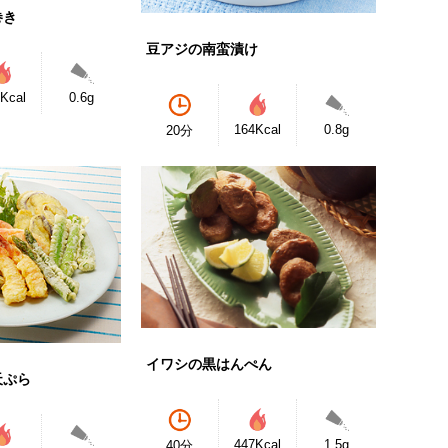
巻き
豆アジの南蛮漬け
Kcal
0.6g
164Kcal
0.8g
20分
イワシの黒はんぺん
天ぷら
447Kcal
1.5g
40分