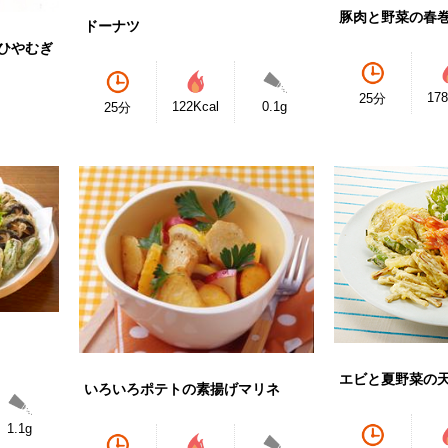
豚肉と野菜の春
ドーナツ
ひやむぎ
178
25分
122Kcal
0.1g
25分
エビと夏野菜の
いろいろポテトの素揚げマリネ
1.1g