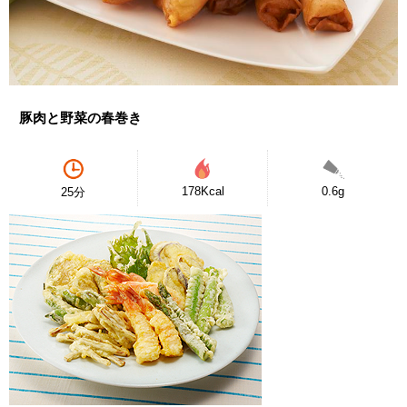
豚肉と野菜の春巻き
178Kcal
0.6g
25分