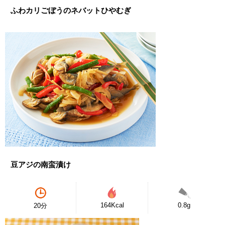
ふわカリごぼうのネバットひやむぎ
豆アジの南蛮漬け
164Kcal
0.8g
20分