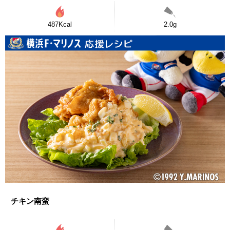
487Kcal
2.0g
チキン南蛮