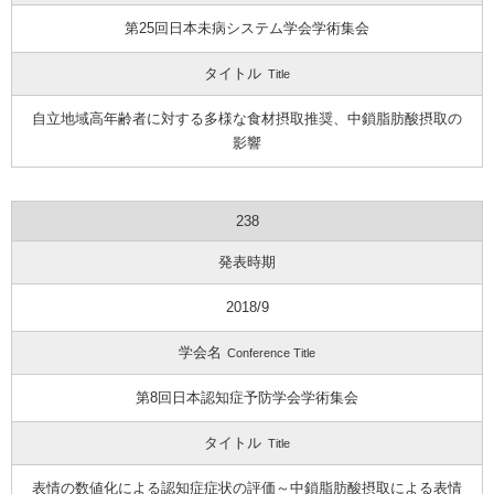
第25回日本未病システム学会学術集会
タイトル
Title
自立地域高年齢者に対する多様な食材摂取推奨、中鎖脂肪酸摂取の
影響
238
発表時期
2018/9
学会名
Conference Title
第8回日本認知症予防学会学術集会
タイトル
Title
表情の数値化による認知症症状の評価～中鎖脂肪酸摂取による表情