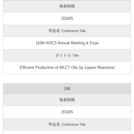
発表時期
2019/5
学会名
Conference Title
110th AOCS Annual Meeting & Expo
タイトル
Title
Efficient Production of MLCT Oils by Lipase Reactions
246
発表時期
2019/5
学会名
Conference Title