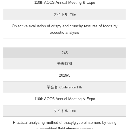
110th AOCS Annual Meeting & Expo
タイトル
Title
Objective evaluation of crispy and crunchy textures of foods by
acoustic analysis
245
発表時期
2019/5
学会名
Conference Title
110th AOCS Annual Meeting & Expo
タイトル
Title
Practical analyzing method of triacylglycerol isomers by using
supercritical fluid chromatography