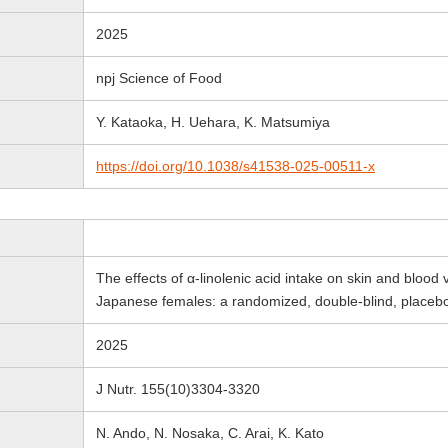
2025
npj Science of Food
Y. Kataoka, H. Uehara, K. Matsumiya
https://doi.org/10.1038/s41538-025-00511-x
The effects of α-linolenic acid intake on skin and blood
Japanese females: a randomized, double-blind, placebo-c
2025
J Nutr. 155(10)3304-3320
N. Ando, N. Nosaka, C. Arai, K. Kato