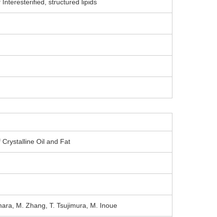
Interesterified, structured lipids
 Crystalline Oil and Fat
ihara, M. Zhang, T. Tsujimura, M. Inoue