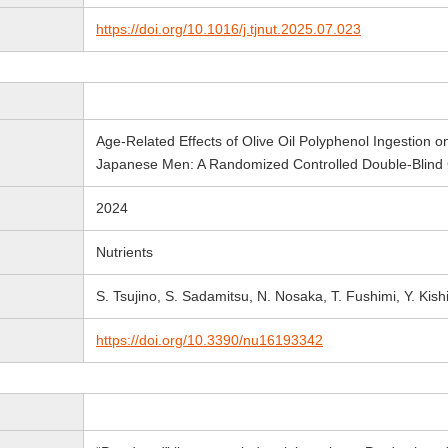
https://doi.org/10.1016/j.tjnut.2025.07.023
Age-Related Effects of Olive Oil Polyphenol Ingestion o
Japanese Men: A Randomized Controlled Double-Blind 
2024
Nutrients
S. Tsujino, S. Sadamitsu, N. Nosaka, T. Fushimi, Y. Kis
https://doi.org/10.3390/nu16193342