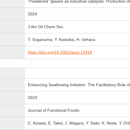
“Powdered” lipases as industrial catalysts: Production of 
2024
J Am Oil Chem Soc
T. Suganuma, Y. Kataoka, H. Uehara
https://doi.org/10.1002/aocs.12918
Enhancing Swallowing Initiation: The Facilitatory Role of
2024
Journal of Functional Foods
C. Aizawa, E. Takei, J. Magara, Y. Saito, K. Noda, Y. Or