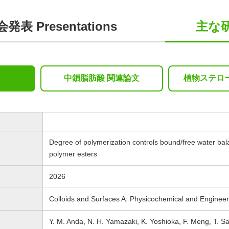
表 Presentations
主な研究
中鎖脂肪酸 関連論文
植物ステロ
Degree of polymerization controls bound/free water bala
polymer esters
2026
Colloids and Surfaces A: Physicochemical and Engineer
Y. M. Anda, N. H. Yamazaki, K. Yoshioka, F. Meng, T. S