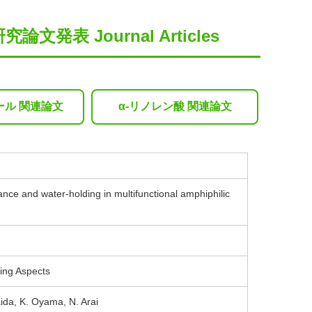
論文発表 Journal Articles
ール 関連論文
α-リノレン酸 関連論文
nce and water-holding in multifunctional amphiphilic
ing Aspects
aida, K. Oyama, N. Arai