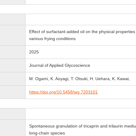
Effect of surfactant-added oil on the physical properties
various frying conditions
2025
Journal of Applied Glycoscience
M. Ogami, K. Aoyagi, T. Otsuki, H. Uehara, K. Kawai,
https://doi.org/10.5458/jag.7203101
Spontaneous granulation of tricaprin and trilaurin med
long-chain species