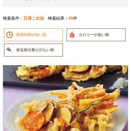
検索条件：
日清こめ油
検索結果：
45
件
調理時間が短い順
カロリーが低い順
食塩相当量が少ない順