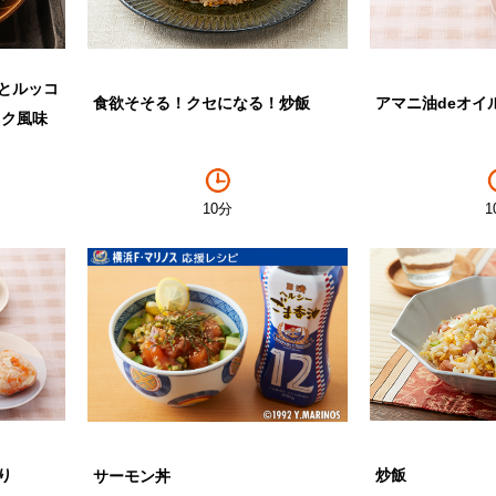
とルッコ
食欲そそる！クセになる！炒飯
アマニ油deオイ
ック風味
10分
1
り
炒飯
サーモン丼