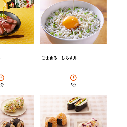
丼
ごま香る しらす丼
5分
5分