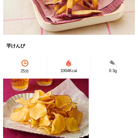
芋けんぴ
1004Kcal
0.3g
25分