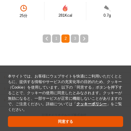
281Kcal
0.7g
25分
1
2
3
本サイトでは、お客様にウェブサイトを快適にご利用いただくとと
公告
ヘルプ
もに、提供する情報やサービスの充実化等の目的のため、クッキー
（Cookie）を使用しています。以下の「同意する」ボタンを押下す
プライバシーポリシー
ご利用規約
ることで、クッキーの使用に同意したとみなされます。クッキーが
無効になると、一部サービスが正常に機能しないことがありますの
ソーシャルメディアポリシー
クッキーポリシー
で、ご注意ください。詳細については「
クッキーポリシー
」をご覧
ください。
日清オイリオグループ株式会社
Copyright ©2026 The Nisshin OilliO Group, Ltd.
同意する