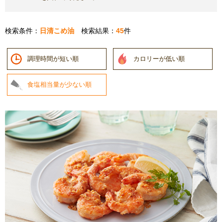
検索条件：
日清こめ油
検索結果：
45
件
調理時間が短い順
カロリーが低い順
食塩相当量が少ない順