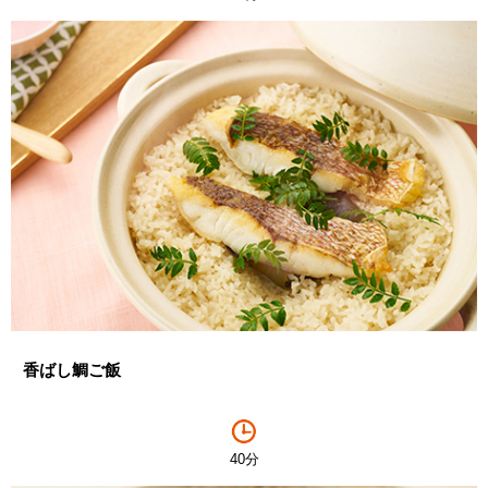
香ばし鯛ご飯
40分