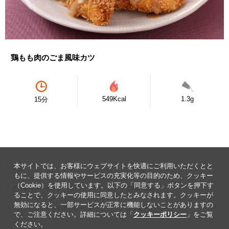
鶏もも肉のごま風味カツ
549Kcal
1.3g
15分
本サイトでは、お客様にウェブサイトを快適にご利用いただくとと
公告
ヘルプ
もに、提供する情報やサービスの充実化等の目的のため、クッキー
（Cookie）を使用しています。以下の「同意する」ボタンを押下す
プライバシーポリシー
ご利用規約
ることで、クッキーの使用に同意したとみなされます。クッキーが
無効になると、一部サービスが正常に機能しないことがありますの
ソーシャルメディアポリシー
クッキーポリシー
で、ご注意ください。詳細については「
クッキーポリシー
」をご覧
ください。