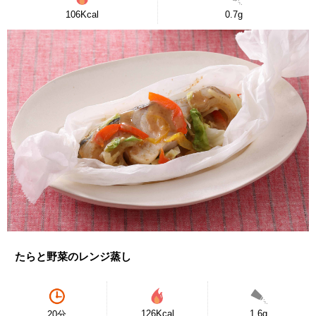
106Kcal
0.7g
たらと野菜のレンジ蒸し
126Kcal
1.6g
20分