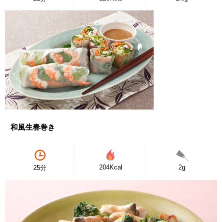
和風生春巻き
204Kcal
2g
25分