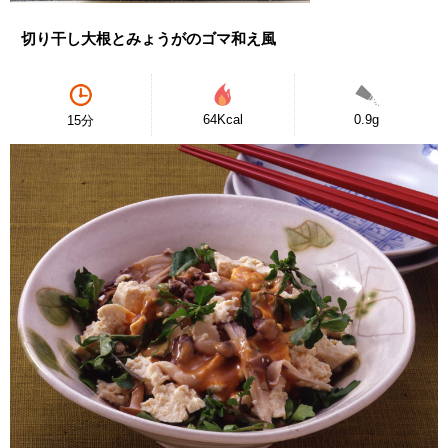
切り干し大根とみょうがのゴマ和え風
64Kcal
0.9g
15分