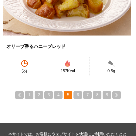
オリーブ香るハニーブレッド
157Kcal
0.5g
5分
1
2
3
4
5
6
7
8
9
本サイトでは、お客様にウェブサイトを快適にご利用いただくとと
公告
ヘルプ