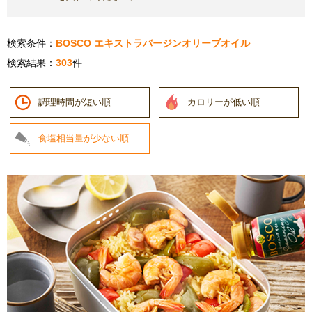
検索条件：
BOSCO エキストラバージンオリーブオイル
検索結果：
303
件
調理時間が短い順
カロリーが低い順
食塩相当量が少ない順