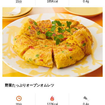
185Kcal
0.4g
15分
野菜たっぷりオープンオムレツ
122Kcal
0.4g
20分