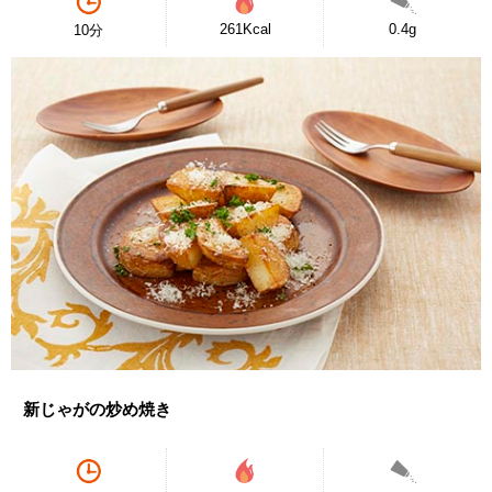
261Kcal
0.4g
10分
新じゃがの炒め焼き