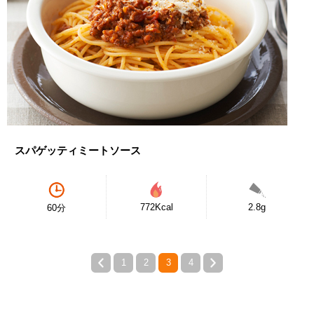
スパゲッティミートソース
772Kcal
2.8g
60分
1
2
3
4