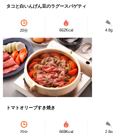
タコと白いんげん豆のラグースパゲティ
662Kcal
4.8g
20分
トマトオリーブすき焼き
669Kcal
2.8g
20分