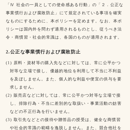
「Ⅳ 社会の一員としての使命感ある行動」の「２．公正な
事業慣行および腐敗防止」にて規定されている事項を確実
なものにするために、本ポリシーを定めます。なお、本ポ
リシーは国内外を問わず適用されるものとし、従うべき法
令・商慣習・社会的常識は、各国のものが適用されます。
2.公正な事業慣行および腐敗防止
(1) 原料・資材等の購入先などに対しては、常に公平かつ
対等な立場で接し、優越的地位を利用して不当に不利益
を及ぼしません。また、個人的な利益や便宜の供与を要
求しません。
(2) 販売店などに対しては、常に公平かつ対等な立場で接
し、排除行為・不当に差別的な取扱い・事業活動の妨害
などの不正行為を行いません。
(3) 取引先などとの接待や贈答品の授受は、健全な商慣習
や社会的常識の範疇を逸脱しません。また、競合他社を