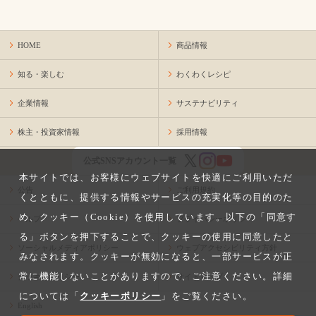
HOME
商品情報
知る・楽しむ
わくわくレシピ
企業情報
サステナビリティ
株主・投資家情報
採用情報
公式SNSアカウント一覧
本サイトでは、お客様にウェブサイトを快適にご利用いただ
公告
ご利用規約
くとともに、提供する情報やサービスの充実化等の目的のた
め、クッキー（Cookie）を使用しています。以下の「同意す
ヘルプ
プライバシーポリシー
る」ボタンを押下することで、クッキーの使用に同意したと
ソーシャルメディアポリシー
ウェブアクセシビリティ方針
みなされます。クッキーが無効になると、一部サービスが正
常に機能しないことがありますので、ご注意ください。詳細
クッキーポリシー
サイトマップ
については「
クッキーポリシー
」をご覧ください。
English