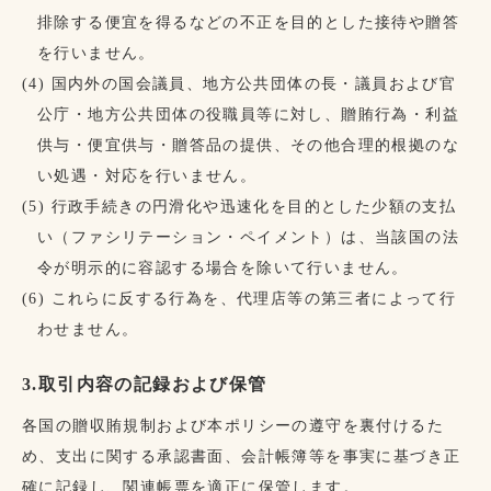
排除する便宜を得るなどの不正を目的とした接待や贈答
を行いません。
(4) 国内外の国会議員、地方公共団体の長・議員および官
公庁・地方公共団体の役職員等に対し、贈賄行為・利益
供与・便宜供与・贈答品の提供、その他合理的根拠のな
い処遇・対応を行いません。
(5) 行政手続きの円滑化や迅速化を目的とした少額の支払
い（ファシリテーション・ペイメント）は、当該国の法
令が明示的に容認する場合を除いて行いません。
(6) これらに反する行為を、代理店等の第三者によって行
わせません。
3.取引内容の記録および保管
各国の贈収賄規制および本ポリシーの遵守を裏付けるた
め、支出に関する承認書面、会計帳簿等を事実に基づき正
確に記録し、関連帳票を適正に保管します。