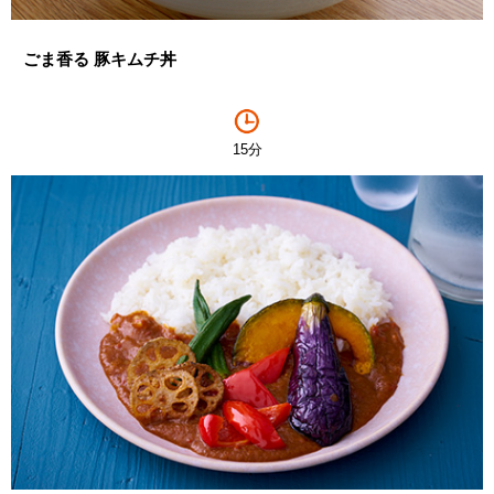
ごま香る 豚キムチ丼
15分