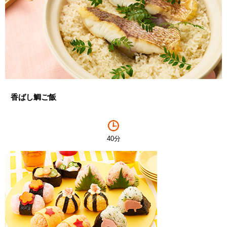
香ばし鯛ご飯
40分