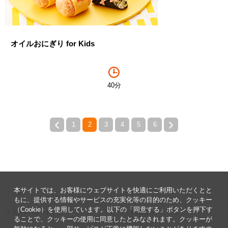
オイルおにぎり for Kids
40分
1
2
3
4
5
6
本サイトでは、お客様にウェブサイトを快適にご利用いただくとと
公告
ヘルプ
もに、提供する情報やサービスの充実化等の目的のため、クッキー
（Cookie）を使用しています。以下の「同意する」ボタンを押下す
プライバシーポリシー
ご利用規約
ることで、クッキーの使用に同意したとみなされます。クッキーが