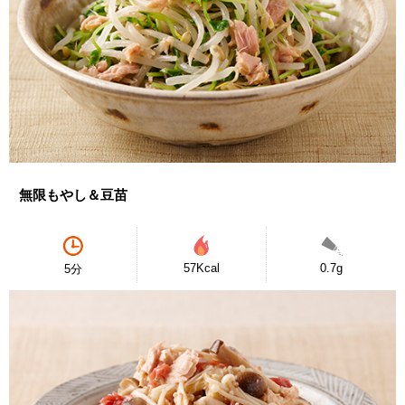
無限もやし＆豆苗
57Kcal
0.7g
5分