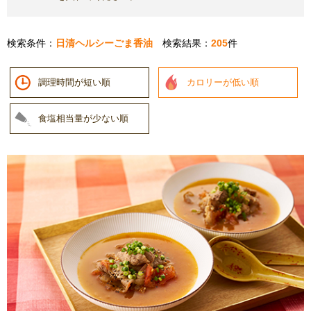
検索条件：
日清ヘルシーごま香油
検索結果：
205
件
調理時間が短い順
カロリーが低い順
食塩相当量が少ない順