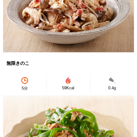
無限きのこ
59Kcal
0.4g
5分