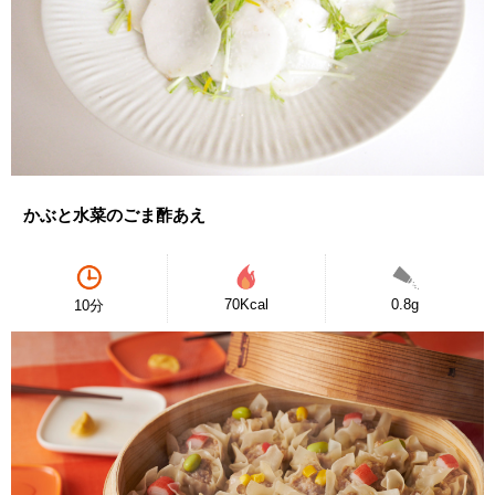
かぶと水菜のごま酢あえ
70Kcal
0.8g
10分