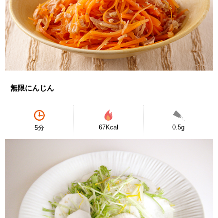
無限にんじん
67Kcal
0.5g
5分