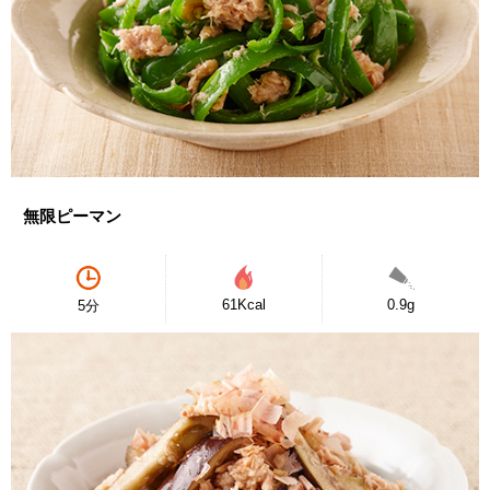
無限ピーマン
61Kcal
0.9g
5分