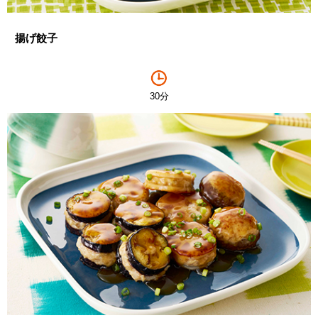
揚げ餃子
30分