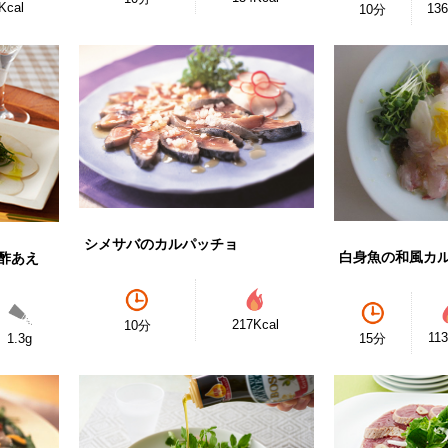
Kcal
136
10分
シメサバのカルパッチョ
白身魚の和風カ
酢あえ
217Kcal
10分
113
15分
1.3g