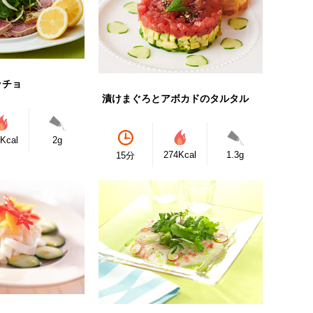
ッチョ
漬けまぐろとアボカドのタルタル
Kcal
2g
274Kcal
1.3g
15分