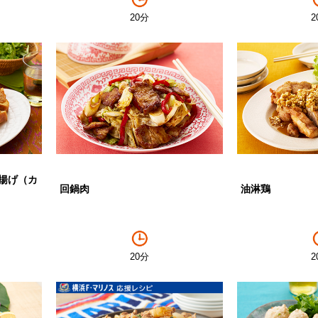
20分
2
揚げ（カ
回鍋肉
油淋鶏
20分
2