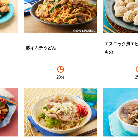
エスニック風エ
豚キムチうどん
もの
2
20分