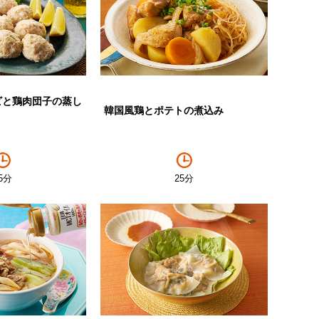
ビと鶏肉団子の蒸し
韓国風鶏とポテトの煮込み
5分
25分