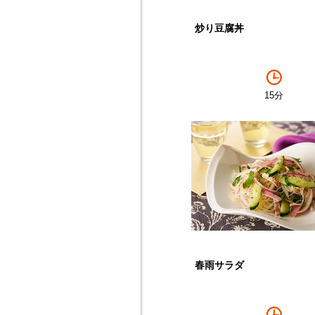
炒り豆腐丼
15分
春雨サラダ