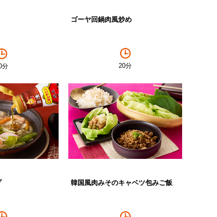
ゴーヤ回鍋肉風炒め
20分
0分
プ
韓国風肉みそのキャベツ包みご飯