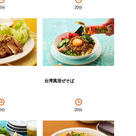
0分
20分
台湾風混ぜそば
0分
20分