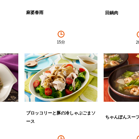
麻婆春雨
回鍋肉
15分
2
ブロッコリーと豚の冷しゃぶごまソ
ちゃんぽんスー
ース