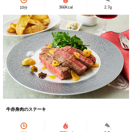
366Kcal
2.7g
10分
牛赤身肉のステーキ