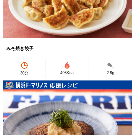
みそ焼き餃子
496Kcal
2.9g
30分