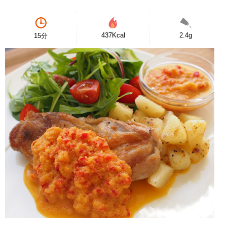
437Kcal
2.4g
15分