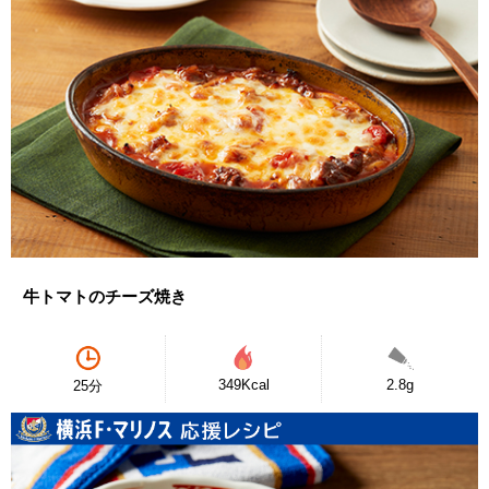
牛トマトのチーズ焼き
349Kcal
2.8g
25分