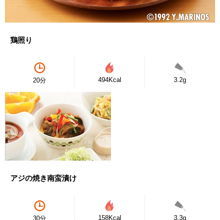
鶏照り
494Kcal
3.2g
20分
アジの焼き南蛮漬け
158Kcal
3.3g
30分