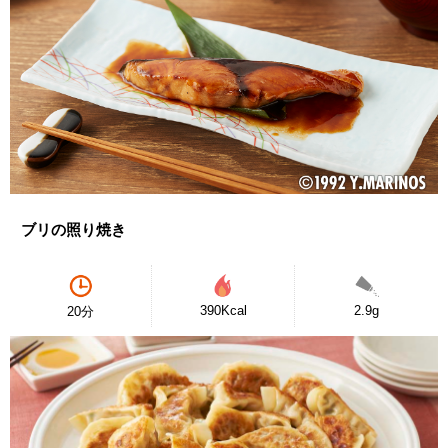
ブリの照り焼き
390Kcal
2.9g
20分