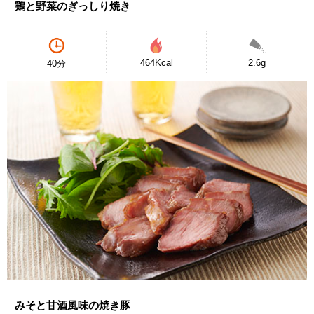
鶏と野菜のぎっしり焼き
464Kcal
2.6g
40分
みそと甘酒風味の焼き豚