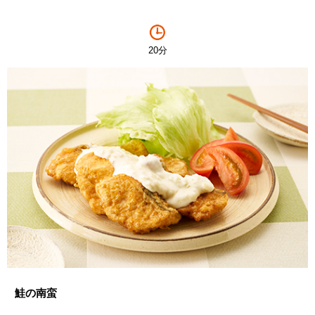
20分
鮭の南蛮