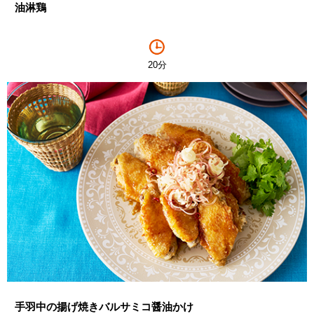
油淋鶏
20分
手羽中の揚げ焼きバルサミコ醤油かけ