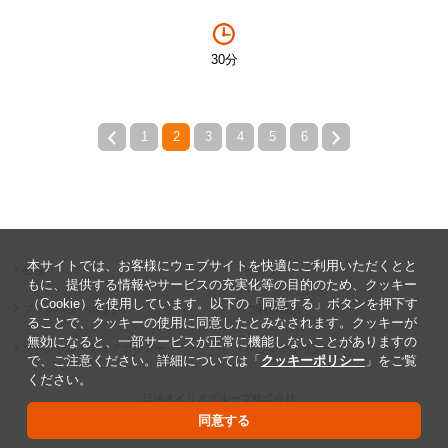
30分
1
2
3
4
5
6
本サイトでは、お客様にウェブサイトを快適にご利用いただくとと
公告
ヘルプ
もに、提供する情報やサービスの充実化等の目的のため、クッキー
（Cookie）を使用しています。以下の「同意する」ボタンを押下す
プライバシーポリシー
ご利用規約
ることで、クッキーの使用に同意したとみなされます。クッキーが
無効になると、一部サービスが正常に機能しないことがありますの
ソーシャルメディアポリシー
クッキーポリシー
で、ご注意ください。詳細については「
クッキーポリシー
」をご覧
ください。
日清オイリオグループ株式会社
Copyright ©2026 The Nisshin OilliO Group, Ltd.
同意する