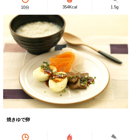
354Kcal
1.5g
10分
焼きゆで卵