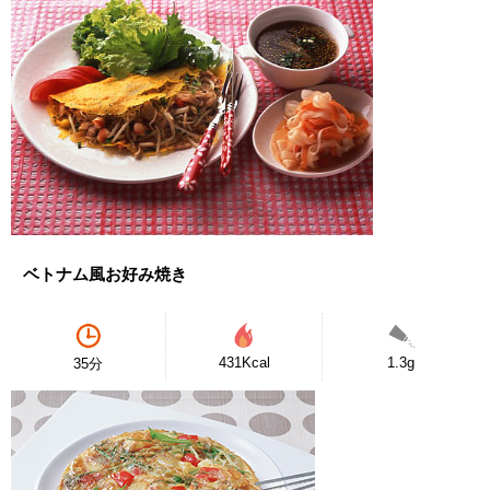
ベトナム風お好み焼き
431Kcal
1.3g
35分