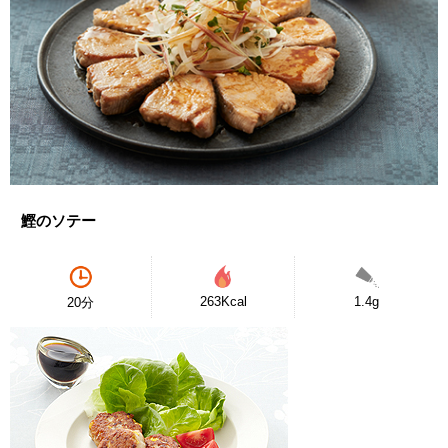
鰹のソテー
263Kcal
1.4g
20分