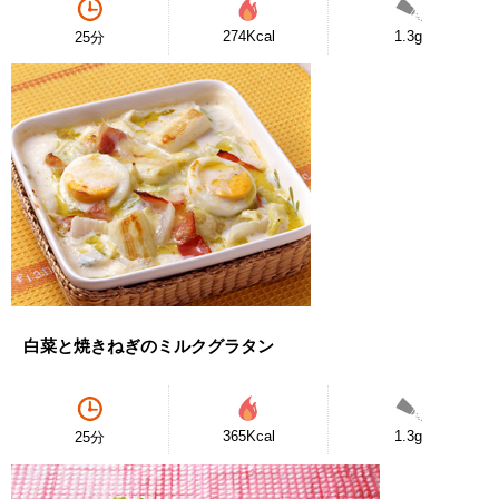
274Kcal
1.3g
25分
白菜と焼きねぎのミルクグラタン
365Kcal
1.3g
25分