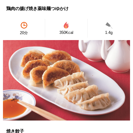
鶏肉の揚げ焼き薬味麺つゆかけ
350Kcal
1.4g
20分
焼き餃子