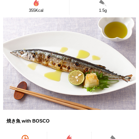
355Kcal
1.5g
焼き魚 with BOSCO