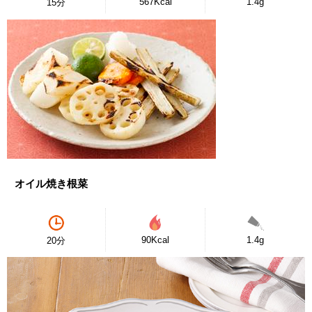
567Kcal
1.4g
15分
オイル焼き根菜
90Kcal
1.4g
20分