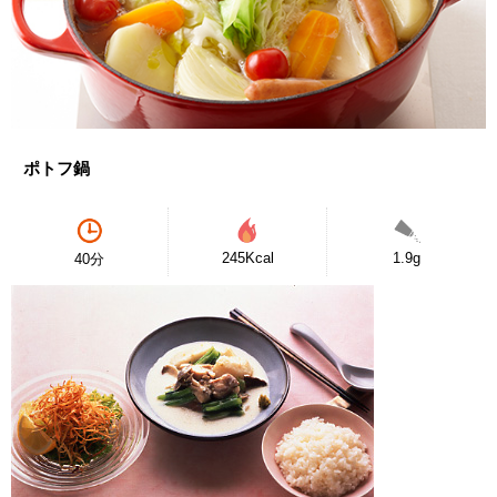
ポトフ鍋
245Kcal
1.9g
40分