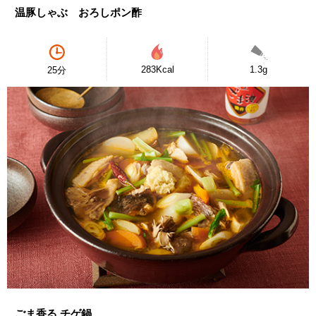
温豚しゃぶ おろしポン酢
283Kcal
1.3g
25分
ごま香る チゲ鍋