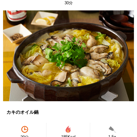
30分
カキのオイル鍋
185Kcal
1.5g