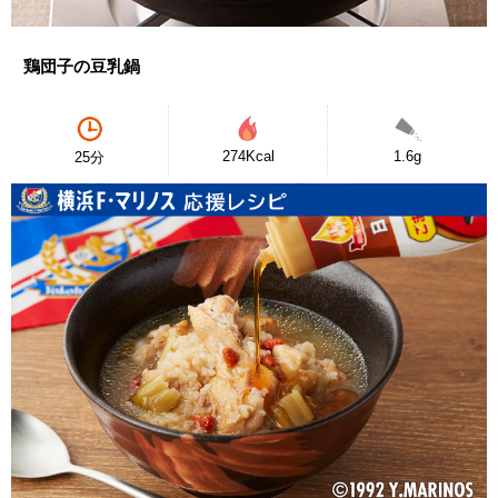
鶏団子の豆乳鍋
274Kcal
1.6g
25分