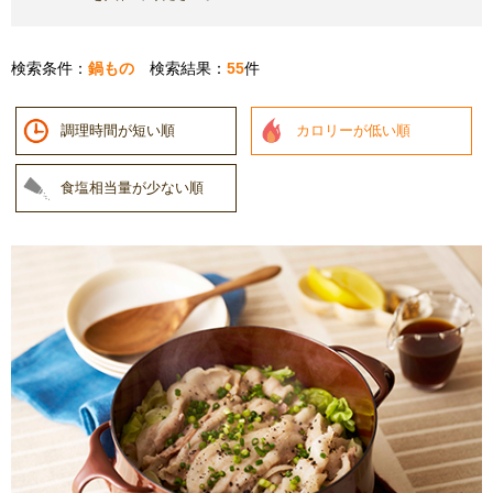
検索条件：
鍋もの
検索結果：
55
件
調理時間が短い順
カロリーが低い順
食塩相当量が少ない順