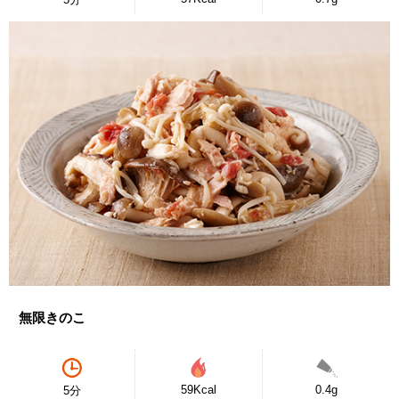
無限きのこ
59Kcal
0.4g
5分