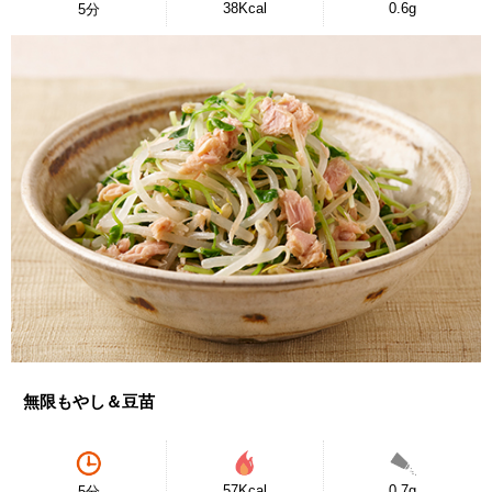
38Kcal
0.6g
5分
無限もやし＆豆苗
57Kcal
0.7g
5分