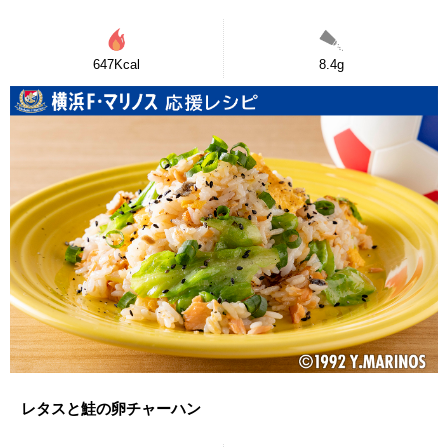
647Kcal
8.4g
レタスと鮭の卵チャーハン