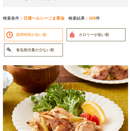
検索条件：
日清ヘルシーごま香油
検索結果：
205
件
調理時間が短い順
カロリーが低い順
食塩相当量が少ない順