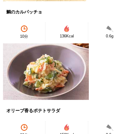
鯛のカルパッチョ
136Kcal
0.6g
10分
オリーブ香るポテトサラダ