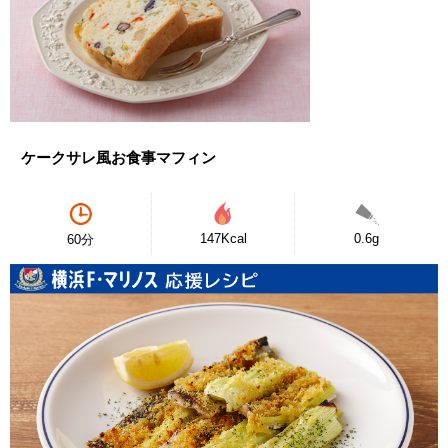
ケークサレ風お食事マフィン
147Kcal
0.6g
60分