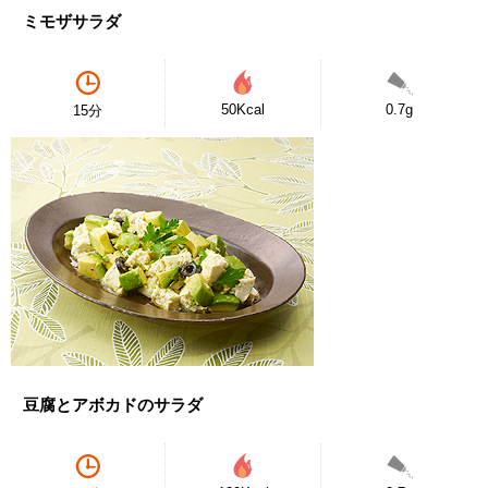
ミモザサラダ
50Kcal
0.7g
15分
豆腐とアボカドのサラダ