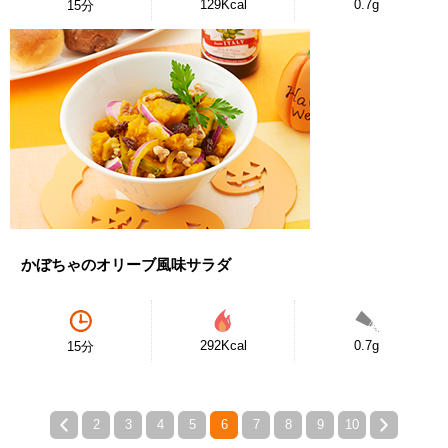
129Kcal
0.7g
15分
かぼちゃのオリーブ風味サラダ
292Kcal
0.7g
15分
2
3
4
5
6
7
8
9
10