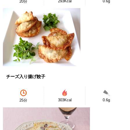
293Kcal
0.6g
20分
チーズ入り揚げ餃子
303Kcal
0.6g
25分