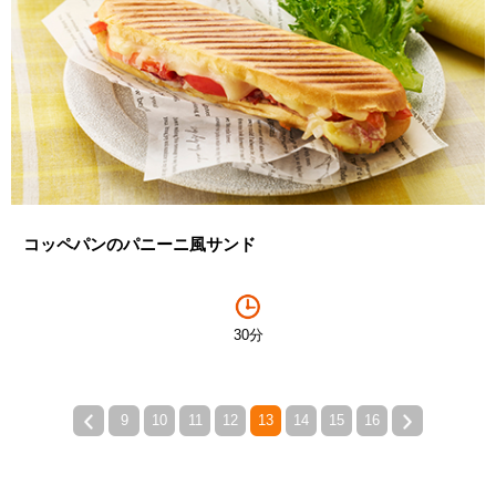
コッペパンのパニーニ風サンド
30分
9
10
11
12
13
14
15
16