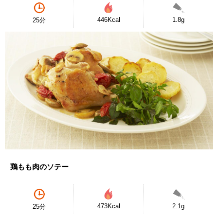
446Kcal
1.8g
25分
鶏もも肉のソテー
473Kcal
2.1g
25分