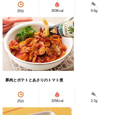
303Kcal
0.6g
25分
豚肉とポテトとあさりのトマト煮
325Kcal
2.2g
25分