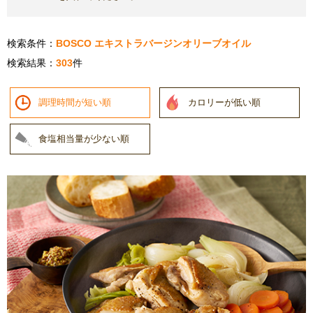
検索条件：
BOSCO エキストラバージンオリーブオイル
検索結果：
303
件
調理時間が短い順
カロリーが低い順
食塩相当量が少ない順