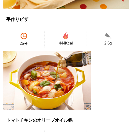
手作りピザ
444Kcal
2.6g
25分
トマトチキンのオリーブオイル鍋