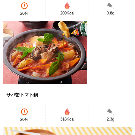
200Kcal
0.8g
20分
サバ缶トマト鍋
318Kcal
2.3g
20分