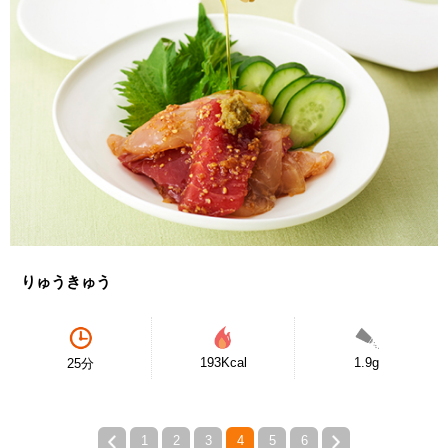
りゅうきゅう
193Kcal
1.9g
25分
1
2
3
4
5
6