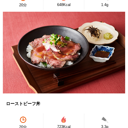
648Kcal
1.4g
20分
ローストビーフ丼
723Kcal
3.3g
20分