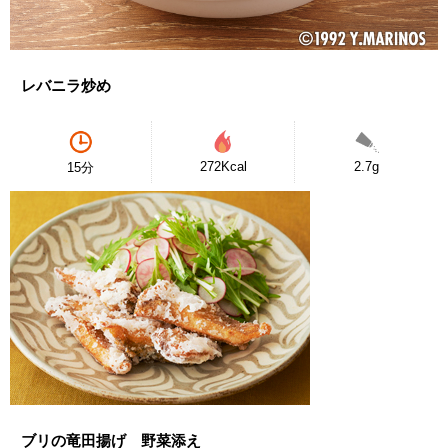
レバニラ炒め
272Kcal
2.7g
15分
ブリの竜田揚げ 野菜添え