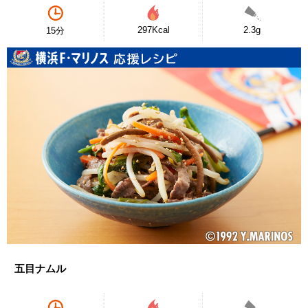
297Kcal
2.3g
15分
五目ナムル