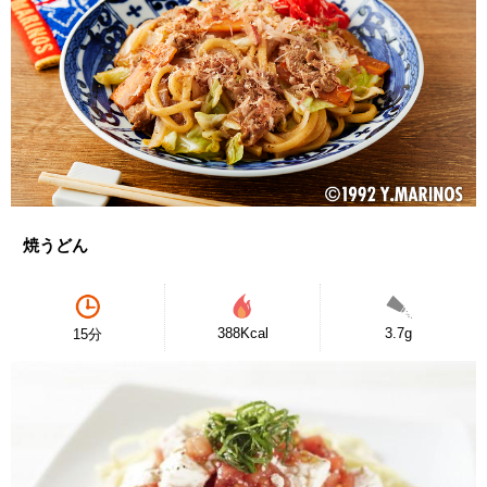
焼うどん
388Kcal
3.7g
15分