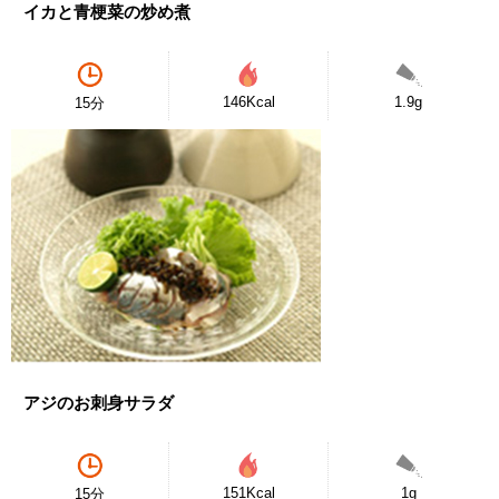
イカと青梗菜の炒め煮
146Kcal
1.9g
15分
アジのお刺身サラダ
151Kcal
1g
15分