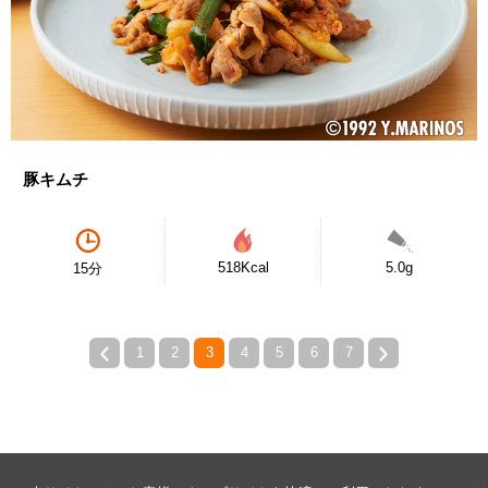
豚キムチ
518Kcal
5.0g
15分
1
2
3
4
5
6
7